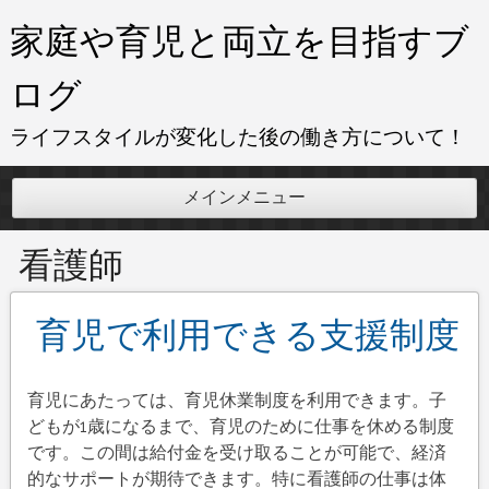
コ
家庭や育児と両立を目指すブ
ン
テ
ログ
ン
ツ
ライフスタイルが変化した後の働き方について！
へ
ス
メインメニュー
キ
ッ
看護師
プ
育児で利用できる支援制度
育児にあたっては、育児休業制度を利用できます。子
どもが1歳になるまで、育児のために仕事を休める制度
です。この間は給付金を受け取ることが可能で、経済
的なサポートが期待できます。特に看護師の仕事は体